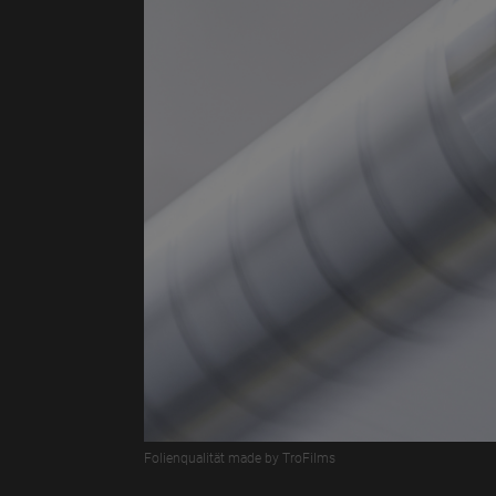
Folienqualität made by TroFilms