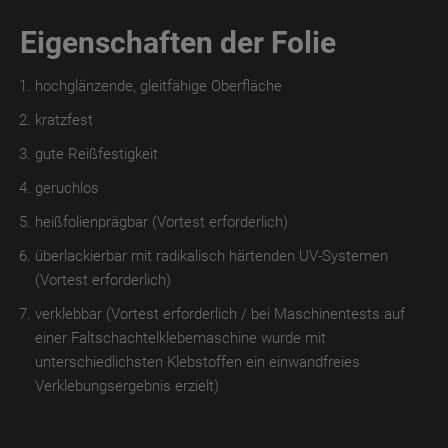
Eigenschaften der Folie
TroLEATHER
THERMO
hochglänzende, gleitfähige Oberfläche
TroPROTECT-
kratzfest
X
MATT
gute Reißfestigkeit
geruchlos
TroPROTECT-
X
heißfolienprägbar (Vortest erforderlich)
MATT
überlackierbar mit radikalisch härtenden UV-Systemen
WET
(Vortest erforderlich)
TroPROTECT-
verklebbar (Vortest erforderlich / bei Maschinentests auf
X
einer Faltschachtelklebemaschine wurde mit
MATT
unterschiedlichsten Klebstoffen ein einwandfreies
THERMO
Verklebungsergebnis erzielt)
TroPROTECT-
X