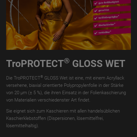
TroROUGH
WET
TroROUGH
THERMO
TroROUGH
DIGITAL
®
TroPROTECT
GLOSS WET
TroWOOD
TroWOOD
®
Die TroPROTECT
GLOSS Wet ist eine, mit einem Acryllack
WET
versehene, biaxial orientierte Polypropylenfolie in der Stärke
von 20 µm (± 5 %), die ihren Einsatz in der Folienkaschierung
TroWOOD
von Materialien verschiedenster Art findet.
THERMO
Sie eignet sich zum Kaschieren mit allen handelsüblichen
TroLEATHER
Kaschierklebstoffen (Dispersionen, lösemittelfrei,
lösemittelhaltig).
TroLEATHER
WET