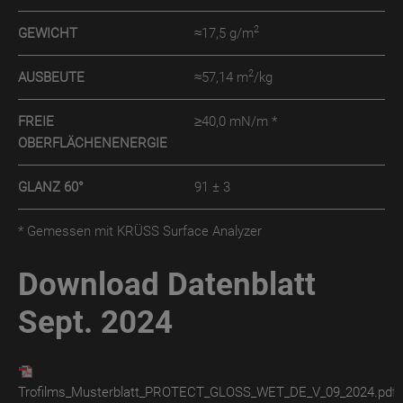
2
GEWICHT
≈17,5 g/m
TroPURELINE
POSITIV
2
AUSBEUTE
≈57,14 m
/kg
WET
TroPURELINE
FREIE
≥40,0 mN/m *
POSITIV
OBERFLÄCHENENERGIE
THERMO
GLANZ 60°
91 ± 3
Karriere
* Gemessen mit KRÜSS Surface Analyzer
FAQ
Presse
Download Datenblatt
Downloads
Sept. 2024
Trofilms_Musterblatt_PROTECT_GLOSS_WET_DE_V_09_2024.pdf