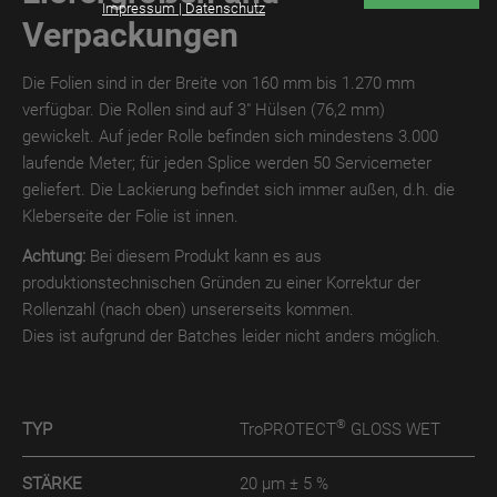
Impressum | Datenschutz
Verpackungen
TroTEMPTATION-
X
Die Folien sind in der Breite von 160 mm bis 1.270 mm
THERMO
verfügbar. Die Rollen sind auf 3" Hülsen (76,2 mm)
TroTEMPTATION-
gewickelt. Auf jeder Rolle befinden sich mindestens 3.000
X
laufende Meter; für jeden Splice werden 50 Servicemeter
DIGITAL
geliefert. Die Lackierung befindet sich immer außen, d.h. die
Kleberseite der Folie ist innen.
TroTEMPTATION
Achtung:
Bei diesem Produkt kann es aus
TroTEMPTATION
produktionstechnischen Gründen zu einer Korrektur der
WET
Rollenzahl (nach oben) unsererseits kommen.
Dies ist aufgrund der Batches leider nicht anders möglich.
TroTEMPTATION
THERMO
TroTEMPTATION
®
TYP
TroPROTECT
GLOSS WET
DIGITAL
STÄRKE
20 µm ± 5 %
TroPURELINE