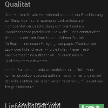
Qualität
MATT
DIGITAL
Jede Mutterrolle wird vor, während und nach der Beschichtung
TroPROTECT
auf Glanz, Oberflächenspannung, Lackhaftung und
GLOSS
Homogenität der Beschichtung kontrolliert und am
Produktionsende protokolliert. Die Wickel- und Schnittqualität
TroPROTECT
der konfektionierten Ware ist von höchster Qualität.
GLOSS
Zu Beginn einer neuen Fertigungskampagne (Wechsel von
WET
Lack- oder Foliencharge), wird die Folie mit einer Test-
Kaschiermaschine aufkaschiert und durch unsere
TroPROTECT
Qualitätskontrolle bewertet.
GLOSS
THERMO
Leichte Farbunterschiede bei konfektionierter Rollenware
können produktionsbedingt auftreten, sind normal und nur auf
TroTEMPTATION-
der Rolle sichtbar. Sie haben keinen negativen Einfluss auf das
X
fertige Endprodukt.
TroTEMPTATION-
X
Diese Seite verwendet Cookies.
Liefergrößen und
WET
Einverstanden