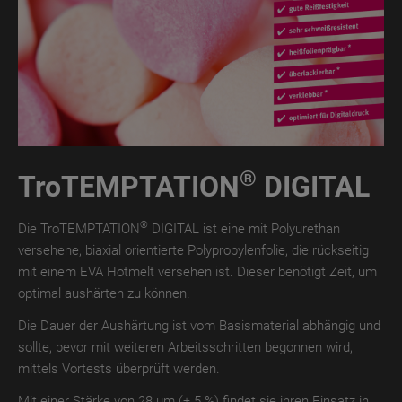
TroROUGH
WET
TroROUGH
THERMO
TroROUGH
DIGITAL
®
TroTEMPTATION
DIGITAL
TroWOOD
TroWOOD
®
Die TroTEMPTATION
DIGITAL ist eine mit Polyurethan
WET
versehene, biaxial orientierte Polypropylenfolie, die rückseitig
mit einem EVA Hotmelt versehen ist. Dieser benötigt Zeit, um
TroWOOD
optimal aushärten zu können.
THERMO
Die Dauer der Aushärtung ist vom Basismaterial abhängig und
TroLEATHER
sollte, bevor mit weiteren Arbeitsschritten begonnen wird,
mittels Vortests überprüft werden.
TroLEATHER
WET
Mit einer Stärke von 28 µm (± 5 %) findet sie ihren Einsatz in