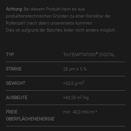
Achtung:
Bei diesem Produkt kann es aus
TroPURELINE
produktionstechnischen Gründen zu einer Korrektur der
POSITIV
Rollenzahl (nach oben) unsererseits kommen.
WET
Dies ist aufgrund der Batches leider nicht anders möglich.
TroPURELINE
POSITIV
THERMO
®
TYP
TroTEMPTATION
DIGITAL
Karriere
STÄRKE
28 µm ± 5 %
FAQ
2
GEWICHT
≈23,5 g/m
Presse
2
AUSBEUTE
≈42,55 m
/kg
Downloads
FREIE
min. 40,0 mN/m *
OBERFLÄCHENENERGIE