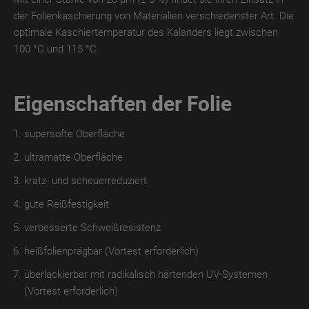
der Folienkaschierung von Materialien verschiedenster Art. Die
TroLEATHER
optimale Kaschiertemperatur des Kalanders liegt zwischen
THERMO
100 °C und 115 °C.
TroPROTECT-
X
Eigenschaften der Folie
MATT
TroPROTECT-
supersofte Oberfläche
X
ultramatte Oberfläche
MATT
kratz- und scheuerreduziert
WET
gute Reißfestigkeit
TroPROTECT-
X
verbesserte Schweißresistenz
MATT
heißfolienprägbar (Vortest erforderlich)
THERMO
überlackierbar mit radikalisch härtenden UV-Systemen
TroPROTECT-
(Vortest erforderlich)
X