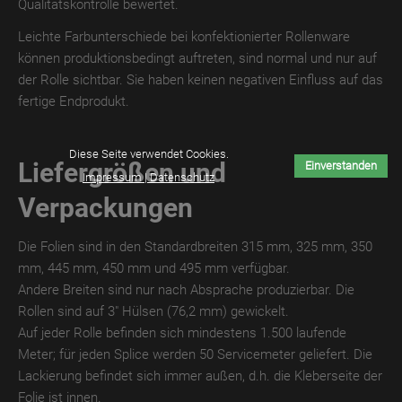
Qualitätskontrolle bewertet.
TroTEMPTATION-
Leichte Farbunterschiede bei konfektionierter Rollenware
X
können produktionsbedingt auftreten, sind normal und nur auf
THERMO
der Rolle sichtbar. Sie haben keinen negativen Einfluss auf das
fertige Endprodukt.
TroTEMPTATION-
X
DIGITAL
Diese Seite verwendet Cookies.
Liefergrößen und
Einverstanden
Impressum | Datenschutz
TroTEMPTATION
Verpackungen
TroTEMPTATION
WET
Die Folien sind in den Standardbreiten 315 mm, 325 mm, 350
mm, 445 mm, 450 mm und 495 mm verfügbar.
TroTEMPTATION
Andere Breiten sind nur nach Absprache produzierbar. Die
THERMO
Rollen sind auf 3" Hülsen (76,2 mm) gewickelt.
Auf jeder Rolle befinden sich mindestens 1.500 laufende
TroTEMPTATION
Meter; für jeden Splice werden 50 Servicemeter geliefert. Die
DIGITAL
Lackierung befindet sich immer außen, d.h. die Kleberseite der
Folie ist innen.
TroPURELINE