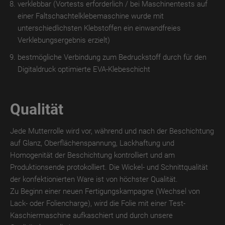
verklebbar (Vortests erforderlich / bei Maschinentests auf
MATT
einer Faltschachtelklebemaschine wurde mit
DIGITAL
unterschiedlichsten Klebstoffen ein einwandfreies
Verklebungsergebnis erzielt)
TroPROTECT
GLOSS
bestmögliche Verbindung zum Bedruckstoff durch für den
Digitaldruck optimierte EVA-Klebeschicht
TroPROTECT
GLOSS
WET
Qualität
TroPROTECT
GLOSS
Jede Mutterrolle wird vor, während und nach der Beschichtung
THERMO
auf Glanz, Oberflächenspannung, Lackhaftung und
Homogenität der Beschichtung kontrolliert und am
TroTEMPTATION-
Produktionsende protokolliert. Die Wickel- und Schnittqualität
X
der konfektionierten Ware ist von höchster Qualität.
Zu Beginn einer neuen Fertigungskampagne (Wechsel von
TroTEMPTATION-
Lack- oder Foliencharge), wird die Folie mit einer Test-
X
Kaschiermaschine aufkaschiert und durch unsere
WET