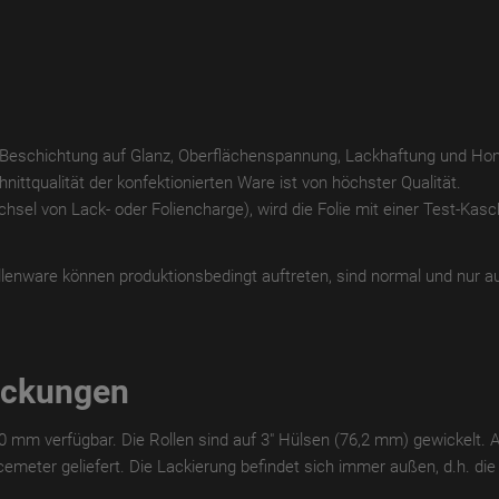
r Beschichtung auf Glanz, Oberflächenspannung, Lackhaftung und Hom
nittqualität der konfektionierten Ware ist von höchster Qualität.
el von Lack- oder Foliencharge), wird die Folie mit einer Test-Kas
llenware können produktionsbedingt auftreten, sind normal und nur au
ackungen
70 mm verfügbar. Die Rollen sind auf 3" Hülsen (76,2 mm) gewickelt. 
emeter geliefert. Die Lackierung befindet sich immer außen, d.h. die K