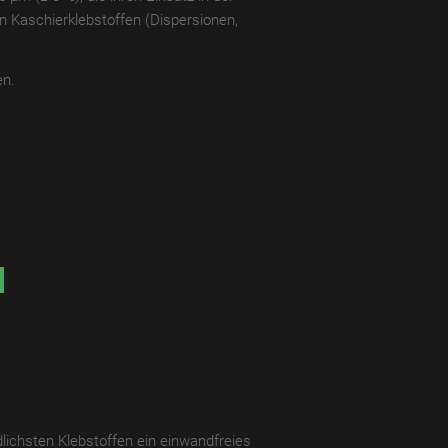
en Kaschierklebstoffen (Dispersionen,
en.
lichsten Klebstoffen ein einwandfreies