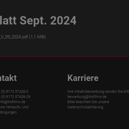
att Sept. 2024
_V_09_2024.pdf
(1,1 MiB)
takt
Karriere
9 (0) 9172 57428-0
Ihre Initiativbewerbung senden Sie bit
 (0) 9172 57428-29
bewerbung@trofilms.de
nfo@trofilms.de
Bitte beachten Sie unsere
ine Verkaufs- und
Datenschutzerklärung.
edingungen