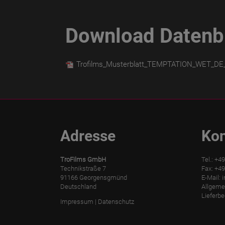
Download Datenbl
Trofilms_Musterblatt_TEMPTATION_WET_DE
Adresse
Kon
TroFilms GmbH
Tel.: +4
Technikstraße 7
Fax: +49
91166 Georgensgmünd
E-Mail:
i
Deutschland
Allgeme
Lieferb
Impressum
|
Datenschutz