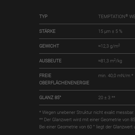
®
TYP
TEMPTATION
WE
STÄRKE
15 µm ± 5 %
2
GEWICHT
≈12,3 g/m
2
AUSBEUTE
≈81,3 m
/kg
FREIE
min. 40,0 mN/m *
OBERFLÄCHENENERGIE
GLANZ 85°
20 ± 3 **
* Wegen unebener Struktur nicht exakt messbar.
** Der Glanzwert wird mit einer Geometrie von 8
Bei einer Geometrie von 60 ° liegt der Glanzwer