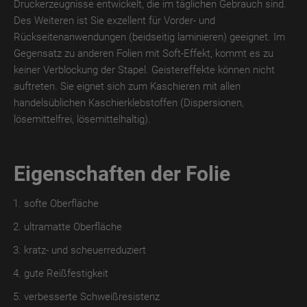
Druckerzeugnisse entwickelt, die im täglichen Gebrauch sind.
Des Weiteren ist Sie exzellent für Vorder- und
TroLEATHER
Rückseitenanwendungen (beidseitig laminieren) geeignet. Im
THERMO
Gegensatz zu anderen Folien mit Soft-Effekt, kommt es zu
TroPROTECT-
keiner Verblockung der Stapel. Geistereffekte können nicht
X
auftreten. Sie eignet sich zum Kaschieren mit allen
MATT
handelsüblichen Kaschierklebstoffen (Dispersionen,
lösemittelfrei, lösemittelhaltig).
TroPROTECT-
X
MATT
Eigenschaften der Folie
WET
softe Oberfläche
TroPROTECT-
X
ultramatte Oberfläche
MATT
kratz- und scheuerreduziert
THERMO
gute Reißfestigkeit
TroPROTECT-
verbesserte Schweißresistenz
X