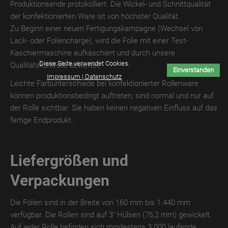
Produktionsende protokolliert. Die Wickel- und Schnittqualität
TroTEMPTATION-
der konfektionierten Ware ist von höchster Qualität.
X
Zu Beginn einer neuen Fertigungskampagne (Wechsel von
THERMO
Lack- oder Foliencharge), wird die Folie mit einer Test-
Kaschiermaschine aufkaschiert und durch unsere
TroTEMPTATION-
Diese Seite verwendet Cookies.
Qualitätskontrolle bewertet.
Einverstanden
X
Impressum | Datenschutz
Leichte Farbunterschiede bei konfektionierter Rollenware
DIGITAL
können produktionsbedingt auftreten, sind normal und nur auf
TroTEMPTATION
der Rolle sichtbar. Sie haben keinen negativen Einfluss auf das
fertige Endprodukt.
TroTEMPTATION
WET
Liefergrößen und
TroTEMPTATION
THERMO
Verpackungen
TroTEMPTATION
Die Folien sind in der Breite von 160 mm bis 1.440 mm
DIGITAL
verfügbar. Die Rollen sind auf 3" Hülsen (76,2 mm) gewickelt.
TroPURELINE
Auf jeder Rolle befinden sich mindestens 3.000 laufende