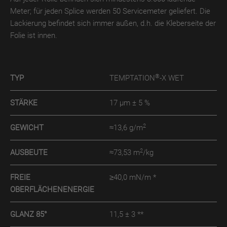
Meter; für jeden Splice werden 50 Servicemeter geliefert. Die
TroPURELINE
Lackierung befindet sich immer außen, d.h. die Kleberseite der
POSITIV
Folie ist innen.
WET
TroPURELINE
POSITIV
®
TYP
TEMPTATION
-X WET
THERMO
STÄRKE
17 µm ± 5 %
Karriere
2
GEWICHT
≈13,6 g/m
FAQ
Presse
2
AUSBEUTE
≈73,53 m
/kg
Downloads
FREIE
≥40,0 mN/m *
OBERFLÄCHENENERGIE
GLANZ 85°
11,5 ± 3 **