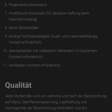
MATT
Fingerabdruckresistenz
DIGITAL
modifizierte Rückseite (für bessere Haftung beim
Kaschiervorgang)
TroPROTECT
GLOSS
keine Geisterbilder
bedingt heißfolienprägbar (sujet- und materialabhängig,
TroPROTECT
Vortest erforderlich)
GLOSS
WET
überlackierbar mit radikalisch härtenden UV-Systemen
(Vortest erforderlich)
TroPROTECT
GLOSS
verklebbar (Vortest erforderlich)
THERMO
TroTEMPTATION-
Qualität
X
Jede Mutterrolle wird vor, während und nach der Beschichtung
TroTEMPTATION-
auf Glanz, Oberflächenspannung, Lackhaftung und
X
Homogenität der Beschichtung kontrolliert und am
WET