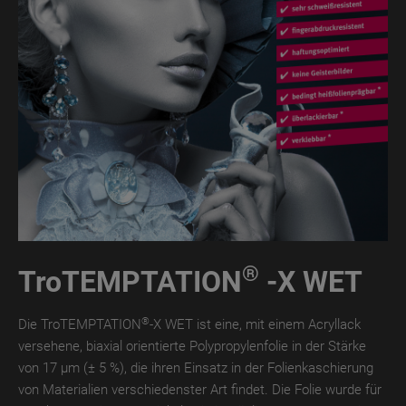
TroROUGH
WET
TroROUGH
THERMO
TroROUGH
DIGITAL
TroWOOD
TroWOOD
WET
®
TroTEMPTATION
-X WET
TroWOOD
THERMO
®
Die TroTEMPTATION
-X WET ist eine, mit einem Acryllack
TroLEATHER
versehene, biaxial orientierte Polypropylenfolie in der Stärke
von 17 µm (± 5 %), die ihren Einsatz in der Folienkaschierung
TroLEATHER
von Materialien verschiedenster Art findet. Die Folie wurde für
WET